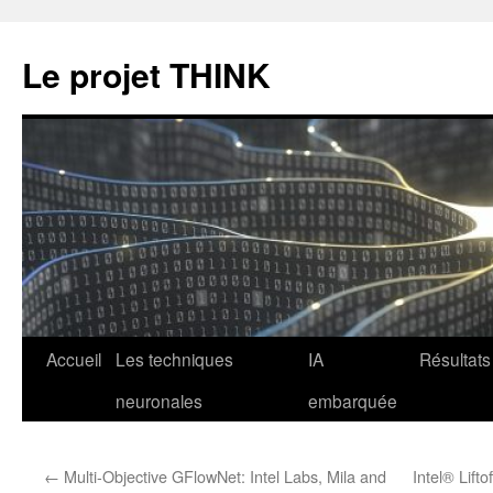
Le projet THINK
Aller
Accueil
Les techniques
IA
Résultats
au
neuronales
embarquée
contenu
←
Multi-Objective GFlowNet: Intel Labs, Mila and
Intel® Lift