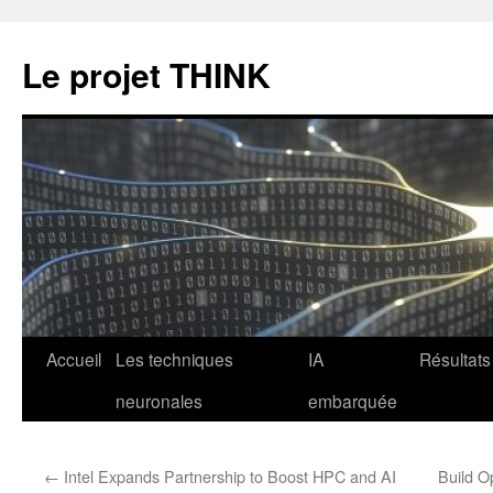
Le projet THINK
Aller
Accueil
Les techniques
IA
Résultats
au
neuronales
embarquée
contenu
←
Intel Expands Partnership to Boost HPC and AI
Build Op