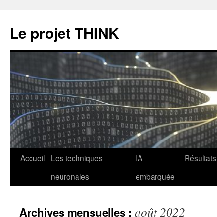
Le projet THINK
Aller
Accueil
Les techniques
IA
Résultats
au
neuronales
embarquée
contenu
août 2022
Archives mensuelles :