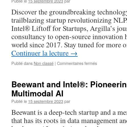
Publié le
15 septembre 2023
par
Disruptive
Approach
Discover the groundbreaking technology
to
trailblazing startup revolutionizing N
Scalable
Search
Intel® Liftoff for Startups, Argilla’s j
consultancy to open-source innovation h
world since 2017. Stay tuned for more 
Continuer la lecture
→
sur
Publié dans
Non classé
|
Commentaires fermés
Argilla:
Bridging
Human
Beewant and Intel®: Pioneerin
Intuition
Multimodal AI
and
Machine
Publié le
15 septembre 2023
par
Efficiency
with
Beewant is a deep-tech startup and a me
Intel®
that has its roots in data management a