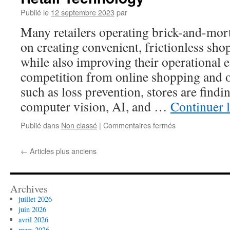
Large
Publié le
12 septembre 2023
par
Neural
Network
Many retailers operating brick-and-mort
Models
on creating convenient, frictionless sh
while also improving their operational 
competition from online shopping and 
such as loss prevention, stores are findi
computer vision, AI, and …
Continuer l
sur
Publié dans
Non classé
|
Commentaires fermés
How
Computer
←
Articles plus anciens
Vision
and
AI
are
Archives
Transforming
juillet 2026
Retail
juin 2026
Technology
avril 2026
mars 2026