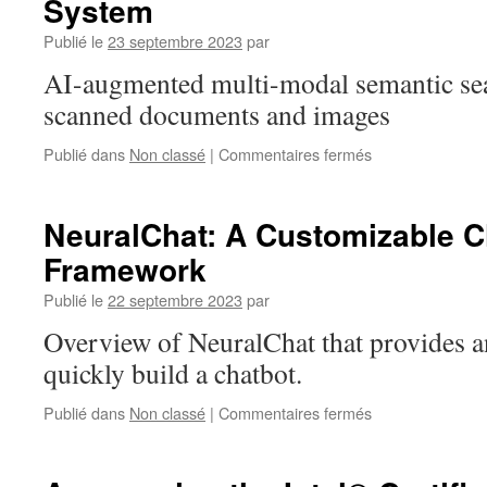
System
Innovation
2023
Publié le
23 septembre 2023
par
AI-augmented multi-modal semantic sea
scanned documents and images
sur
Publié dans
Non classé
|
Commentaires fermés
Document
Automation
Reference
NeuralChat: A Customizable C
Use
Framework
Case:
End-
Publié le
22 septembre 2023
par
to-
End
Overview of NeuralChat that provides a
AI
quickly build a chatbot.
Augmented
Semantic
sur
Publié dans
Non classé
|
Commentaires fermés
Search
NeuralChat:
System
A
Customizable