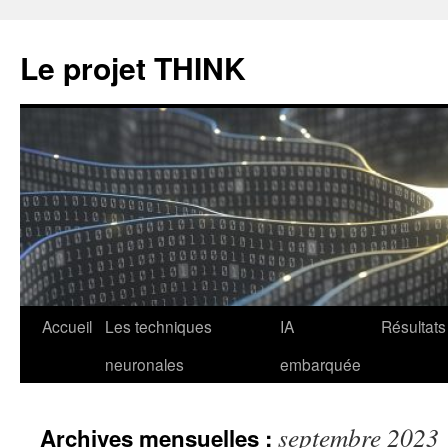
Le projet THINK
Aller
Accueil
Les techniques
IA
Résultats
au
neuronales
embarquée
contenu
septembre 2023
Archives mensuelles :