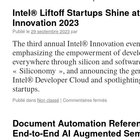
Intel® Liftoff Startups Shine at
Innovation 2023
Publié le
29 septembre 2023
par
The third annual Intel® Innovation even
emphasizing the empowerment of develo
everywhere through silicon and software
« Siliconomy », and announcing the gene
Intel® Developer Cloud and spotlighting
startups.
sur
Publié dans
Non classé
|
Commentaires fermés
Intel®
Liftoff
Startups
Document Automation Refere
Shine
End-to-End AI Augmented Sem
at
Intel®