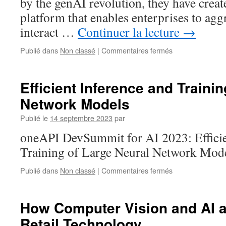
by the genAI revolution, they have crea
platform that enables enterprises to agg
interact …
Continuer la lecture
→
sur
Publié dans
Non classé
|
Commentaires fermés
Beewant
and
Intel®:
Efficient Inference and Traini
Pioneering
Network Models
the
Future
Publié le
14 septembre 2023
par
of
Multimodal
oneAPI DevSummit for AI 2023: Efficie
AI
Training of Large Neural Network Mod
sur
Publié dans
Non classé
|
Commentaires fermés
Efficient
Inference
and
How Computer Vision and AI a
Training
Retail Technology
of