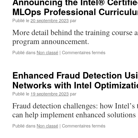
Announcing the Intel® Certifi
Chatbot
MLOps Professional Curricul
Framework
Publié le
20 septembre 2023
par
More detail behind the training course a
program announcement.
sur
Publié dans
Non classé
|
Commentaires fermés
Announcing
the
Intel®
Enhanced Fraud Detection Us
Certified
Networks with Intel Optimizat
Developer
–
Publié le
19 septembre 2023
par
MLOps
Professional
Fraud detection challenges: how Intel’s
Curriculum
can help implement enhanced solutions
sur
Publié dans
Non classé
|
Commentaires fermés
Enhanced
Fraud