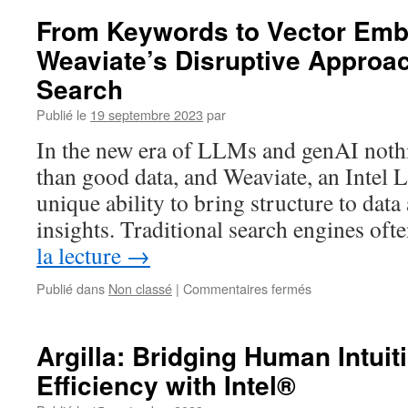
Detection
From Keywords to Vector Emb
Using
Weaviate’s Disruptive Approac
Graph
Neural
Search
Networks
with
Publié le
19 septembre 2023
par
Intel
In the new era of LLMs and genAI noth
Optimizations
than good data, and Weaviate, an Intel L
unique ability to bring structure to dat
insights. Traditional search engines of
la lecture
→
sur
Publié dans
Non classé
|
Commentaires fermés
From
Keywords
to
Argilla: Bridging Human Intui
Vector
Efficiency with Intel®
Embeddings:
Weaviate’s