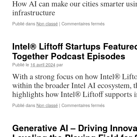
How AI can make our cities smarter usi
an
Image
infrastructure
sur
Publié dans
Non classé
|
Commentaires fermés
AI
Solutions
for
Intel® Liftoff Startups Featur
Smart
Together Podcast Episodes
Cities
Publié le
16 avril 2024
par
With a strong focus on how Intel® Liftof
within the broader Intel AI ecosystem, t
highlights how Intel® Liftoff supports 
sur
Publié dans
Non classé
|
Commentaires fermés
Intel®
Liftoff
Startups
Generative AI – Driving Innov
Featured
in