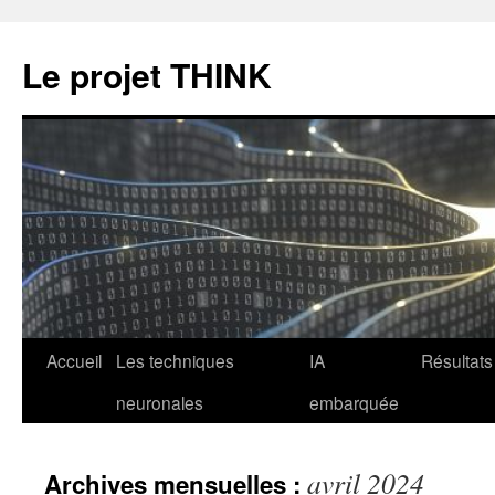
Le projet THINK
Aller
Accueil
Les techniques
IA
Résultats
au
neuronales
embarquée
contenu
avril 2024
Archives mensuelles :