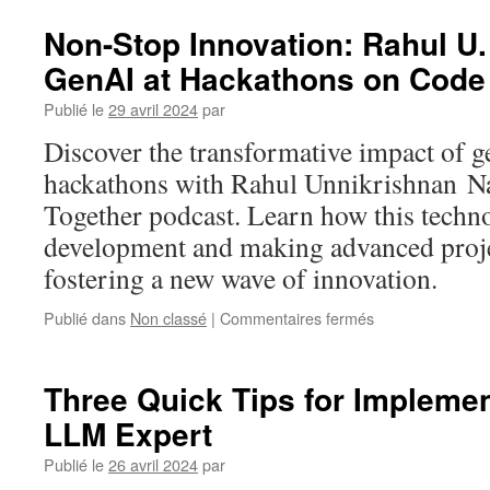
Non-Stop Innovation: Rahul U.
GenAI at Hackathons on Code
Publié le
29 avril 2024
par
Discover the transformative impact of g
hackathons with Rahul Unnikrishnan Na
Together podcast. Learn how this techn
development and making advanced proje
fostering a new wave of innovation.
sur
Publié dans
Non classé
|
Commentaires fermés
Non-
Stop
Innovation:
Three Quick Tips for Implemen
Rahul
LLM Expert
U.
Nair
Publié le
26 avril 2024
par
Discusses