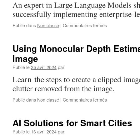
GenAI
An expert in Large Language Models sha
at
successfully implementing enterprise-l
Hackathons
on
sur
Publié dans
Non classé
|
Commentaires fermés
Code
Three
Together
Quick
Tips
Using Monocular Depth Estima
for
Image
Implementation
from
Publié le
25 avril 2024
par
an
LLM
Learn the steps to create a clipped ima
Expert
clutter removed from the image.
sur
Publié dans
Non classé
|
Commentaires fermés
Using
Monocular
Depth
AI Solutions for Smart Cities
Estimation
to
Publié le
16 avril 2024
par
Mask