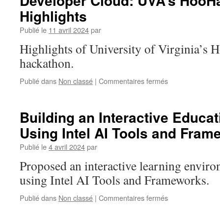
Developer Cloud: UVA’s HooH
(ufuncs)
Highlights
Publié le
11 avril 2024
par
Highlights of University of Virginia’s
hackathon.
sur
Publié dans
Non classé
|
Commentaires fermés
Innovative
AI
Projects
Building an Interactive Educat
Built
Using Intel AI Tools and Fra
on
Intel®
Publié le
4 avril 2024
par
Tiber™
Developer
Proposed an interactive learning envir
Cloud:
using Intel AI Tools and Frameworks.
UVA’s
HooHacks
sur
Publié dans
Non classé
|
Commentaires fermés
Hackathon
Building
Highlights
an