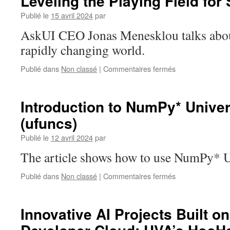
Leveling the Playing Field for
New
Publié le
15 avril 2024
par
Code
Together
AskUI CEO Jonas Menesklou talks abo
Podcast
rapidly changing world.
Episodes
sur
Publié dans
Non classé
|
Commentaires fermés
Generative
AI
–
Introduction to NumPy* Univer
Driving
(ufuncs)
Innovation
and
Publié le
12 avril 2024
par
Leveling
the
The article shows how to use NumPy* U
Playing
Field
sur
Publié dans
Non classé
|
Commentaires fermés
for
Introduction
Startups
to
NumPy*
Innovative AI Projects Built o
Universal
Functions