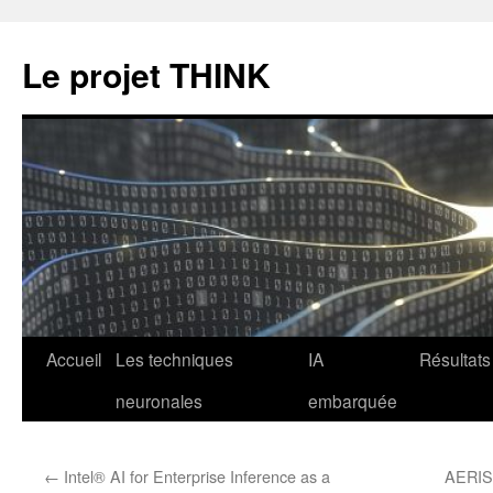
Le projet THINK
Aller
Accueil
Les techniques
IA
Résultats
au
neuronales
embarquée
contenu
←
Intel® AI for Enterprise Inference as a
AERIS 