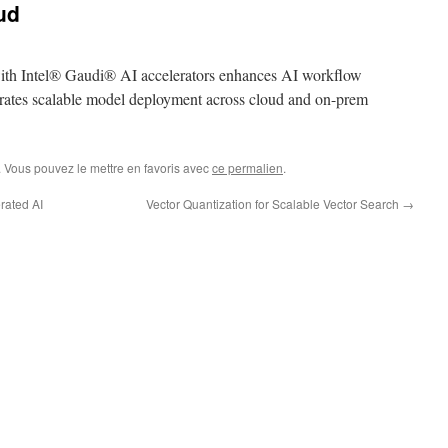
ud
th Intel
®
Gaudi
®
AI accelerators enhances AI workflow
lerates scalable model deployment across cloud and on-prem
. Vous pouvez le mettre en favoris avec
ce permalien
.
rated AI
Vector Quantization for Scalable Vector Search
→