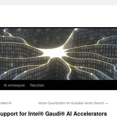
IA embarquée
Résultats
rated AI
Vector Quantization for Scalable Vector Search
→
upport for Intel® Gaudi® AI Accelerators