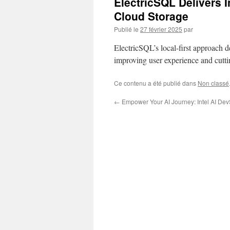
ElectricSQL Delivers 
Cloud Storage
Publié le
27 février 2025
par
ElectricSQL’s local-first approach d
improving user experience and cuttin
Ce contenu a été publié dans
Non classé
←
Empower Your AI Journey: Intel AI De