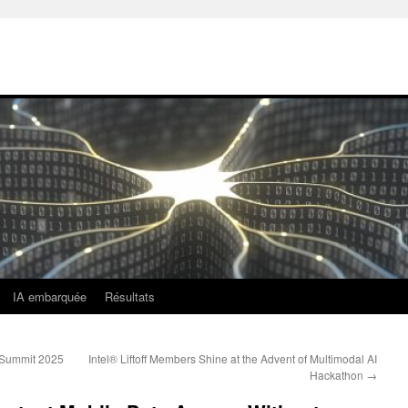
IA embarquée
Résultats
vSummit 2025
Intel® Liftoff Members Shine at the Advent of Multimodal AI
Hackathon
→