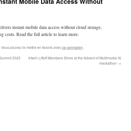
Instant Mobile Data Access Without
elivers instant mobile data access without cloud storage,
g costs. Read the full article to learn more.
. Vous pouvez le mettre en favoris avec
ce permalien
.
vSummit 2025
Intel® Liftoff Members Shine at the Advent of Multimodal AI
Hackathon
→