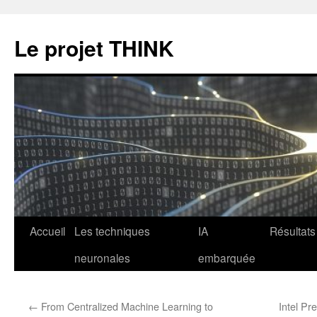
Le projet THINK
Aller
Accueil
Les techniques
IA
Résultats
au
neuronales
embarquée
contenu
←
From Centralized Machine Learning to
Intel Pr