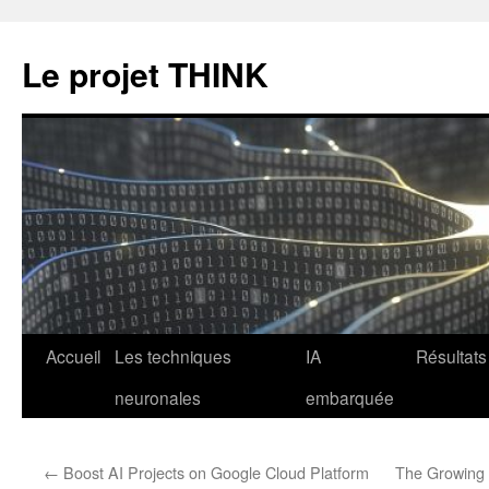
Le projet THINK
Aller
Accueil
Les techniques
IA
Résultats
au
neuronales
embarquée
contenu
←
Boost AI Projects on Google Cloud Platform
The Growing 