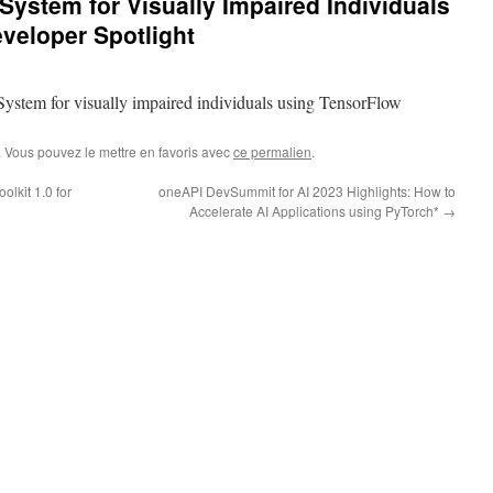
System for Visually Impaired Individuals
veloper Spotlight
ystem for visually impaired individuals using TensorFlow
. Vous pouvez le mettre en favoris avec
ce permalien
.
lkit 1.0 for
oneAPI DevSummit for AI 2023 Highlights: How to
Accelerate AI Applications using PyTorch*
→