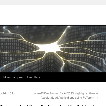
IA embarquée
Résultats
lkit 1.0 for
oneAPI DevSummit for AI 2023 Highlights: How to
Accelerate AI Applications using PyTorch*
→