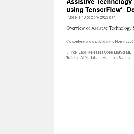
Assistive Technology 
using TensorFlow*: De
Publié le
13 octobre 2023
par
Overview of Assistive Technology S
Ce contenu a été publié dans
Non classé
←
Intel Labs Releases Open MatSci ML Too
Training AI Models on Materials Science