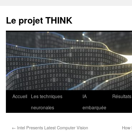
Le projet THINK
Aller
Accueil
Les techniques
IA
Résultats
au
neuronales
embarquée
contenu
←
Intel Presents Latest Computer Vision
How I