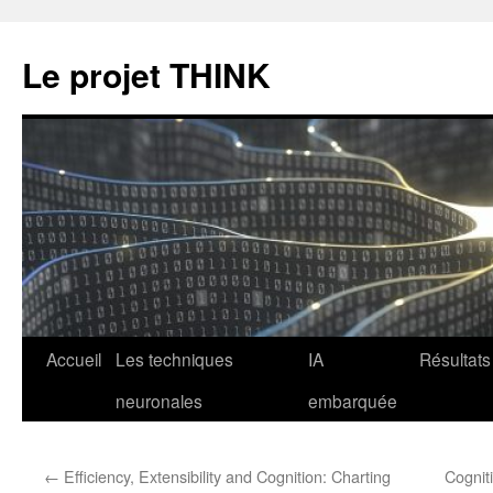
Le projet THINK
Aller
Accueil
Les techniques
IA
Résultats
au
neuronales
embarquée
contenu
←
Efficiency, Extensibility and Cognition: Charting
Cognit