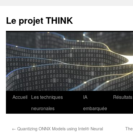
Le projet THINK
Aller
Accueil
Les techniques
IA
Résultats
au
neuronales
embarquée
contenu
←
Quantizing ONNX Models using Intel® Neural
The 