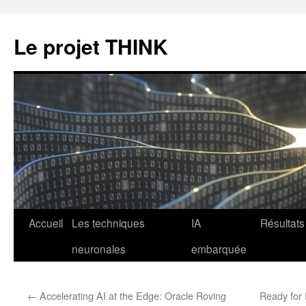
Le projet THINK
Aller
Accueil
Les techniques
IA
Résultats
au
neuronales
embarquée
contenu
←
Accelerating AI at the Edge: Oracle Roving
Ready for 