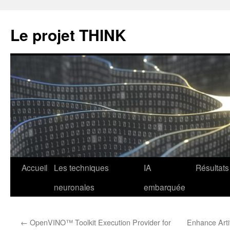
Le projet THINK
Aller
Accueil
Les techniques
IA
Résultats
au
neuronales
embarquée
contenu
←
OpenVINO™ Toolkit Execution Provider for
Enhance Artif